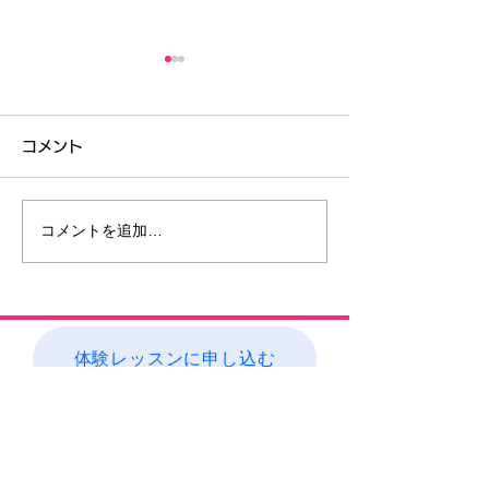
コメント
コメントを追加…
コンクール結果 /ブルグミ
脳育×知育®︎音
ュラーコンクール/グラン
歳児体験レッス
ディール音楽コンクール
体験レッスンに申し込む