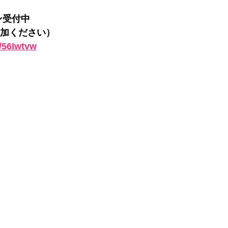
ン受付中
加ください）
e/56Iwtvw