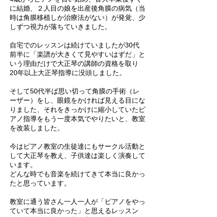
に結婚、２人目の娘を出産後角膜の病気（当
時は角膜移植しか治療法がない）が発覚、少
しずつ視力が落ちていきました。
自宅でのレッスンは続けていましたが30代
前半に「楽譜が大きくて見やすいはずだ」と
いう理由だけで大正琴の講師の資格を取り
20年以上大正琴指導に没頭しました。
そして50代半ば思い切って角膜の手術（レ
ーザー）をし、眼鏡をかければ見える目にな
りました、それをきっかけに縮小していたピ
アノ指導をもう一度本気でやりたいと、教室
を改装しました。
今はピアノ教室の生徒達にもサークル活動と
して大正琴を教え、子供達は楽しく演奏して
います。
どんな時でも音楽を続けてきて本当に良かっ
たと思っています。
教室に通う皆さん一人一人が「ピアノをやっ
ていて本当に良かった」と思えるレッスン