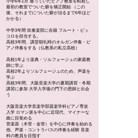
小学6年1月 通っていたピアノ教室を転校し
最初の教室でついた癖を矯正開始 （この
後、それまでについた癖が治るまで6年ほど
かかる）
中学3年間 吹奏楽部に在籍 フルート・ピッ
コロを担当する。
高校3年間、講堂朝礼時のオルガン伴奏・ピ
アノ伴奏をする（仏教系の私立高校）
高校1年より楽典・ソルフェージュの家庭教
師に学ぶ
高校2年よりソルフェージュのため、声楽を
学ぶ
高校3年間、大阪音楽大学の夏期講習・冬期
講習に参加 大学入学後の門下の恩師と出会
う
大阪音楽大学音楽学部器楽学科ピアノ専攻
入学 ロマン派を中心に近現代、マイナーな
曲に目覚める
管楽器（木管・金管）を中心に伴奏を始める
他、声楽・コントラバスの伴奏を経験 音楽
科の教員を目指す