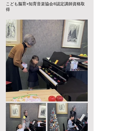
こども脳育×知育音楽協会®︎認定講師資格取
得