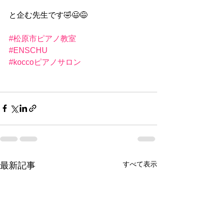
と企む先生です🤣😃😅
#松原市ピアノ教室
#ENSCHU
#koccoピアノサロン
すべて表示
最新記事