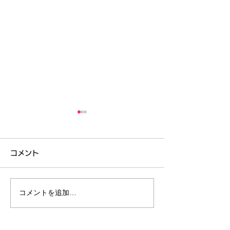
コメント
コメントを追加…
コンクール結果 /ブルグミ
脳育×知育®︎音
ュラーコンクール/グラン
歳児体験レッス