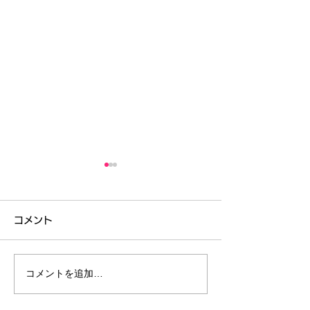
コメント
コメントを追加…
コンクール結果 /ブルグミ
脳育×知育®︎音
ュラーコンクール/グラン
歳児体験レッス